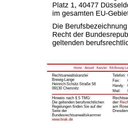
Platz 1, 40477 Düsseld
im gesamten EU-Gebiet
Die Berufsbezeichnung
Recht der Bundesrepubl
geltenden berufsrechtl
Home
·
Aktuell
·
Kanzlei
·
RA Brewig-L
Rechtsanwaltskanzlei
Telefon:
Brewig-Lange
Fax:
Heinrich-Schütz-Straße 58
Handy:
09130 Chemnitz
Mail:
Hinweis nach § 5 TMG:
Rechtsan
Die geltenden berufsrechtlichen
der
Rec
Regelungen finden Sie auf der
am Rose
Seite der
Dresden
Bundesrechtsanwaltskammer
www.brak.de